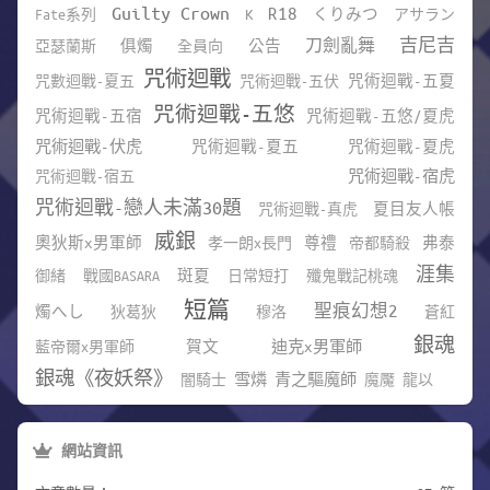
Guilty Crown
R18
Fate系列
K
くりみつ
アサラン
吉尼吉
刀劍亂舞
亞瑟蘭斯
俱燭
全員向
公告
咒術迴戰
咒數迴戰-夏五
咒術迴戰-五伏
咒術迴戰-五夏
咒術迴戰-五悠
咒術迴戰-五宿
咒術迴戰-五悠/夏虎
咒術迴戰-伏虎
咒術迴戰-夏五
咒術迴戰-夏虎
咒術迴戰-宿五
咒術迴戰-宿虎
咒術迴戰-戀人未滿30題
咒術迴戰-真虎
夏目友人帳
威銀
奧狄斯x男軍師
孝一朗x長門
尊禮
帝都騎殺
弗泰
涯集
御緒
戰國BASARA
斑夏
日常短打
殲鬼戰記桃魂
短篇
聖痕幻想2
燭へし
狄葛狄
穆洛
蒼紅
銀魂
藍帝爾x男軍師
賀文
迪克x男軍師
銀魂《夜妖祭》
闇騎士
雪燐
青之驅魔師
魔魘
龍以
網站資訊