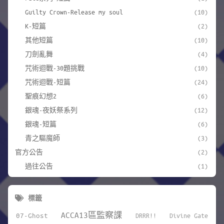
Guilty Crown-Release my soul
(10)
K-短篇
(2)
其他短篇
(10)
刀劍亂舞
(4)
咒術迴戰-30題挑戰
(10)
咒術迴戰-短篇
(24)
聖痕幻想2
(6)
銀魂-夜妖祭系列
(12)
銀魂-短篇
(6)
青之驅魔師
(3)
官方公告
(2)
過往公告
(1)
標籤
ACCA13區監察課
07-Ghost
DRRR!!
Divine Gate