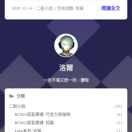
2020-11-14
二創小說
咒術迴戰-短篇
閱讀全文
洛爾
一坑不填又挖一坑，讚啦
分類
二創小說
(95)
ACCA13區監察課-巧克力與咖啡
(6)
ACCA13區監察課-短篇
(1)
Fate系列-短篇
(1)